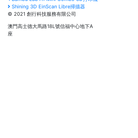
文
Post
Next
Shining 3D EinScan Libre掃描器
章
Post
© 2021 創行科技服務有限公司
導
澳門高士德大馬路18L號信福中心地下A
覽
座