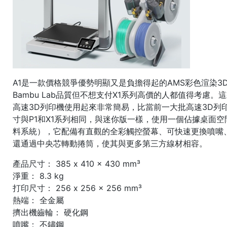
A1是一款價格競爭優勢明顯又是負擔得起的AMS彩色渲染3
Bambu Lab品質但不想支付X1系列高價的人都值得考慮
高速3D列印機使用起來非常簡易，比當前一大批高速3D列
寸與P1和X1系列相同，與迷你版一樣，使用一個佔據桌面空間的“ 
料系統），它配備有直觀的全彩觸控螢幕、可快速更換噴嘴、
還通過中央芯轉動捲筒，使其與更多第三方線材相容。
產品尺寸： 385 x 410 x 430 mm³
淨重： 8.3 kg
打印尺寸： 256 x 256 x 256 mm³
熱端： 全金屬
擠出機齒輪： 硬化鋼
噴嘴： 不鏽鋼