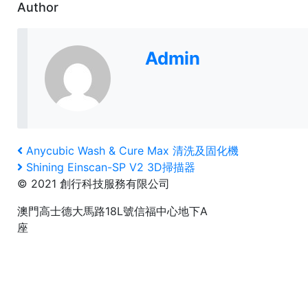
Author
Admin
文
Previous
Anycubic Wash & Cure Max 清洗及固化機
Post
Next
Shining Einscan-SP V2 3D掃描器
章
Post
© 2021 創行科技服務有限公司
導
澳門高士德大馬路18L號信福中心地下A
覽
座